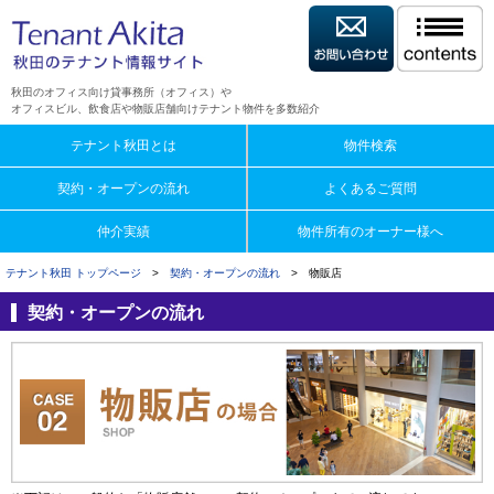
秋田のオフィス向け貸事務所（オフィス）や
オフィスビル、飲食店や物販店舗向けテナント物件を多数紹介
テナント秋田とは
物件検索
契約・オープンの流れ
よくあるご質問
仲介実績
物件所有のオーナー様へ
テナント秋田 トップページ
>
契約・オープンの流れ
> 物販店
契約・オープンの流れ